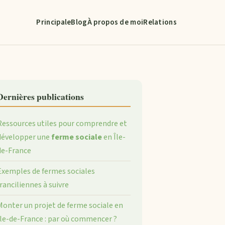
Principale
Blog
À propos de moi
Relations
Dernières publications
Ressources utiles pour comprendre et
développer une
ferme sociale
en Île-
de-France
Exemples de fermes sociales
franciliennes à suivre
Monter un projet de ferme sociale en
Île-de-France : par où commencer ?