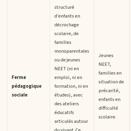
structuré
d’enfants en
décrochage
scolaire, de
familles
monoparentales
Jeunes
ou de jeunes
NEET,
NEET (ni en
familles en
Ferme
emploi, ni en
situation de
pédagogique
formation, ni en
précarité,
sociale
études), avec
enfants en
des ateliers
difficulté
éducatifs
scolaire.
articulés autour
du vivant. Ce